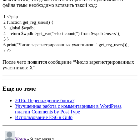
файла темы необходимо вставить такой код:
1
<?php
2
function
get_reg_users
(
)
{
3
global
$wpdb
;
4
return
$wpdb
->
get_var
(
"select count(*) from $wpdb->users"
)
;
5
}
6
print
(
"Число зарегистрированных участников: "
.
get_reg_users
(
)
)
;
7
?>
После чего появится сообщение “Число зарегистрированных
участников: X”.
Еще по теме
2016. Перерождение блога?
Улучшенная работа с комментариями в WordPress,
плагин Comments by Post Type
Использование ES6 в Gulp