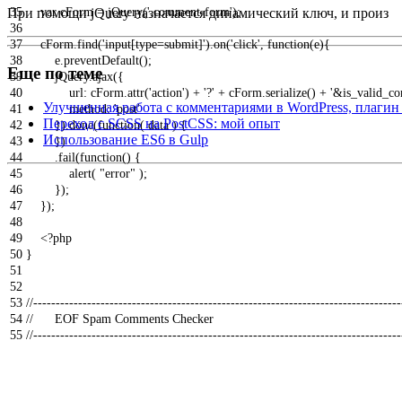
При помощи jQuery назначается динамический ключ, и произ
35
var
cForm
=
jQuery
(
'.comment-form'
)
;
36
37
cForm
.
find
(
'input[type=submit]'
)
.
on
(
'click'
,
function
(
e
)
{
38
e
.
preventDefault
(
)
;
Еще по теме
39
jQuery
.
ajax
(
{
40
url
:
cForm
.
attr
(
'action'
)
+
'?'
+
cForm
.
serialize
(
)
+
'&is_valid_c
Улучшенная работа с комментариями в WordPress, плагин
41
method
:
'post'
Переход с SCSS на PostCSS: мой опыт
42
}
)
.
done
(
function
(
data
)
{
Использование ES6 в Gulp
43
}
)
44
.
fail
(
function
(
)
{
45
alert
(
"error"
)
;
46
}
)
;
47
}
)
;
48
49
<
?
php
50
}
51
52
53
//----------------------------------------------------------------------------------
54
// EOF Spam Comments Checker
55
//----------------------------------------------------------------------------------