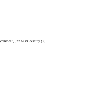
d_comment'
]
)
==
$
userIdesntity
)
{