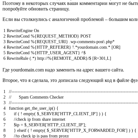
Поэтому в некоторых случаях ваши комментарии могут не быть 
попробуйте обновить страницу.
Если вы столкнулись с аналогичной проблемой – большим колич
1
RewriteEngine
On
2
RewriteCond
%
{
REQUEST_METHOD
}
POST
3
RewriteCond
%
{
REQUEST_URI
}
.
wp
-
comments
-
post
\
.
php*
4
RewriteCond
%
{
HTTP_REFERER
}
!
.
*
yourdomain
.
com
.
*
[
OR
]
5
RewriteCond
%
{
HTTP_USER_AGENT
}
^
$
6
RewriteRule
(
.
*
)
http
:
//%{REMOTE_ADDR}/$ [R=301,L]
Где yourdomain.com надо заменить на адрес вашего сайта.
Второе, что я сделала, это дописала следующий код в файле ф
1
//----------------------------------------------------------------------------------
2
// Spam Comments Checker
3
//----------------------------------------------------------------------------------
4
function
get_the_user_ip
(
)
{
5
if
(
!
empty
(
$
_SERVER
[
'HTTP_CLIENT_IP'
]
)
)
{
6
//check ip from share internet
7
$
ip
=
$
_SERVER
[
'HTTP_CLIENT_IP'
]
;
8
}
elseif
(
!
empty
(
$
_SERVER
[
'HTTP_X_FORWARDED_FOR'
]
)
)
{
9
//to check ip is pass from proxy