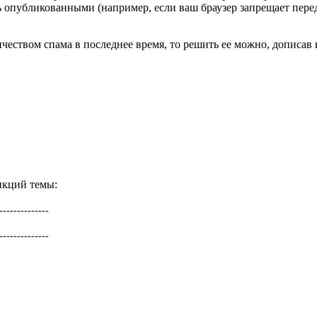
опубликованными (например, если ваш браузер запрещает переда
еством спама в последнее время, то решить ее можно, дописав в
ункций темы:
--------------
--------------