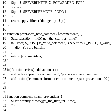
10
$
ip
=
$
_SERVER
[
'HTTP_X_FORWARDED_FOR'
]
;
11
}
else
{
12
$
ip
=
$
_SERVER
[
'REMOTE_ADDR'
]
;
13
}
14
return
apply_filters
(
'dm_get_ip'
,
$
ip
)
;
15
}
16
17
function
preprocess_new_comment
(
$
commentdata
)
{
18
$
userIdesntity
=
md5
(
get_the_user_ip
(
)
.
time
(
)
)
;
19
if
(
!
isset
(
$
_POST
[
'is_valid_comment'
]
)
&&
trim
(
$
_POST
[
'is_vali
20
die
(
'You are bullshit'
)
;
21
}
22
return
$
commentdata
;
23
}
24
25
if
(
function_exists
(
'add_action'
)
)
{
26
add_action
(
'preprocess_comment'
,
'preprocess_new_comment'
)
;
27
add_action
(
'comment_form_after'
,
'comment_spam_prevention'
,
20
)
;
28
29
}
30
31
function
comment_spam_prevention
(
)
{
32
$
userIdesntity
=
md5
(
get_the_user_ip
(
)
.
time
(
)
)
;
33
?
>
34