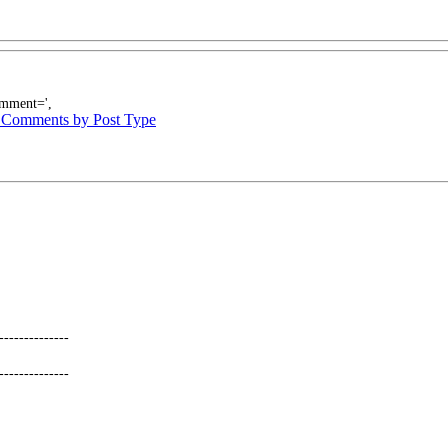
omment='
,
 Comments by Post Type
--------------
--------------