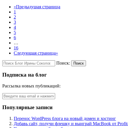
«
Предыдущая страница
1
2
3
4
5
6
…
16
Следующая страница
»
Поиск:
Поиск
Подписка на блог
Рассылка новых публикаций:
Популярные записи
Перенос WordPress блога на новый домен и хостинг
Добавь сайт, получи флешку и выиграй MacBook от Profit-